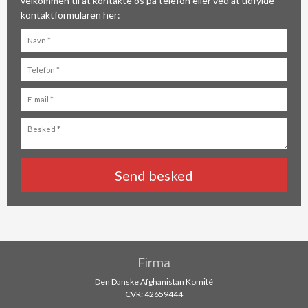
velkommen til at kontakte os på telefon eller ved at udfylde
kontaktformularen her:​
Firma
Den Danske Afghanistan Komité
CVR: 42659444