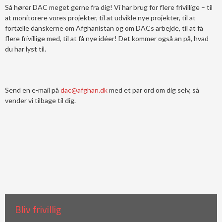
Så hører DAC meget gerne fra dig! Vi har brug for flere frivillige – til
at monitorere vores projekter, til at udvikle nye projekter, til at
fortælle danskerne om Afghanistan og om DACs arbejde, til at få
flere frivillige med, til at få nye idéer! Det kommer også an på, hvad
du har lyst til.
Send en e-mail på
dac@afghan.dk
med et par ord om dig selv, så
vender vi tilbage til dig.
Bliv frivillig